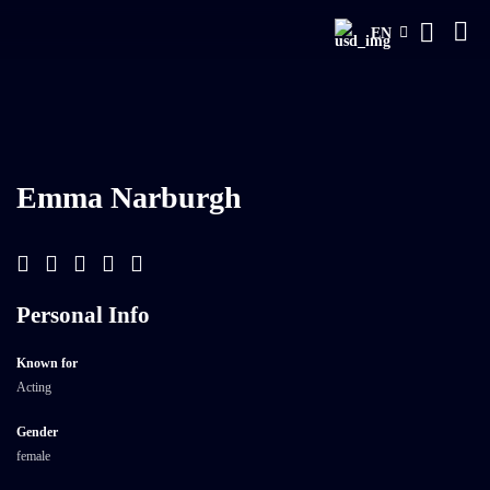
EN
Emma Narburgh
Personal Info
Known for
Acting
Gender
female