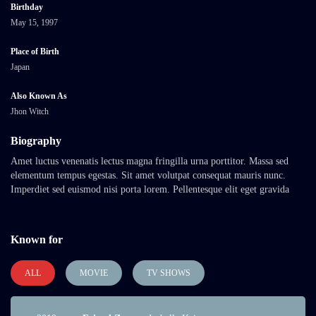
Birthday
May 15, 1997
Place of Birth
Japan
Also Known As
Jhon Witch
Biography
Amet luctus venenatis lectus magna fringilla urna porttitor. Massa sed
elementum tempus egestas. Sit amet volutpat consequat mauris nunc.
Imperdiet sed euismod nisi porta lorem. Pellentesque elit eget gravida
cum. Arcu cursus euismod quis viverra nibh cras pulvinar mattis nunc.
Sed elementum tempus egestas sed sed risus pretium quam vulputate. Vel
eros donec ac odio tempor orci dapibus ultrices in. Metus dictum at
Known for
tempor commodo ullamcorper a lacus vestibulum.
Amet luctus venenatis lectus magna fringilla urna porttitor. Massa sed
ALL
MOVIE
TV SHOWS
elementum tempus egestas. Sit amet volutpat consequat mauris nunc.
Imperdiet sed euismod nisi porta lorem. Pellentesque elit eget gravida
cum. Arcu cursus euismod quis viverra nibh cras pulvinar mattis nunc.