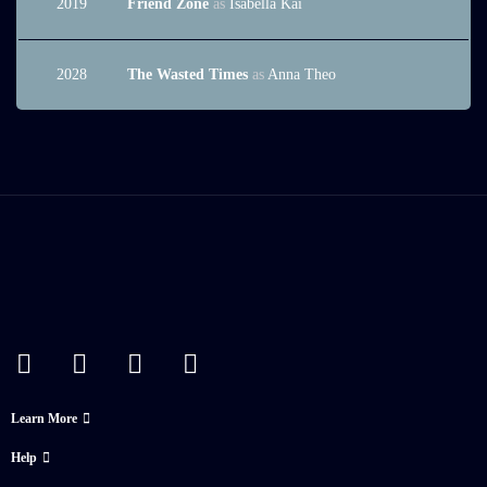
2019
Friend Zone
as
Isabella Kai
Sed elementum tempus egestas sed sed risus pretium quam vulputate. Vel
eros donec ac odio tempor orci dapibus ultrices in. Metus dictum at
tempor commodo ullamcorper a lacus vestibulum.
2028
The Wasted Times
as
Anna Theo
Learn More
Help